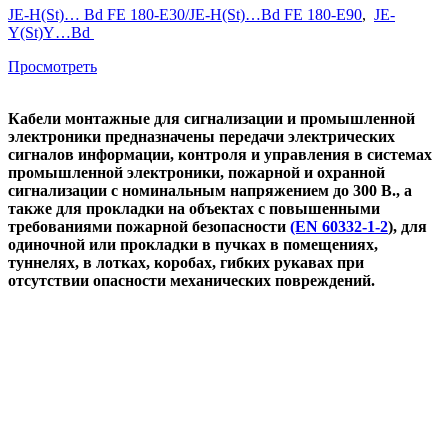
JE-H(St)… Bd FE 180-E30/JE-H(St)…Bd FE 180-E90
,
JE-
Y(St)Y…Bd
Просмотреть
Кабели монтажные для сигнализации и промышленной
электроники предназначены передачи электрических
сигналов информации, контроля и управления в системах
промышленной электроники, пожарной и охранной
сигнализации с номинальным напряжением до 300 В., а
также для прокладки на объектах c повышенными
требованиями пожарной безопасности
(EN 60332-1-2
), для
одиночной или прокладки в пучках в помещениях,
туннелях, в лотках, коробах, гибких рукавах при
отсутствии опасности механических повреждений.
СВЯЗ
Телефон: +38 (044) 221-54-04, +